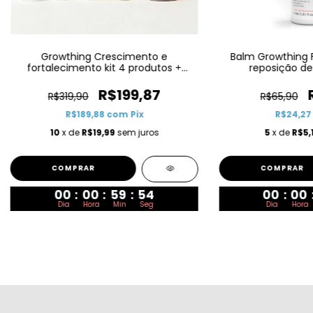
Growthing Crescimento e
Balm Growthing 
fortalecimento kit 4 produtos +
reposição d
Sweet Grow 60 Gomas
R$199,87
R$319,90
R$65,90
R$189,88
com
Pix
R$24,2
10
x de
R$19,99
sem juros
5
x de
R$5,
00
:
00
:
59
:
52
00
:
00
Dia
Hora
Min
Seg
Dia
Hora