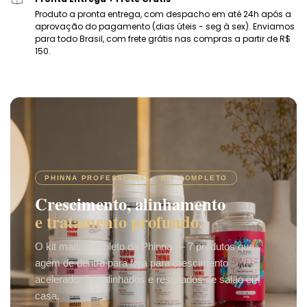
Produto a pronta entrega, com despacho em até 24h após a
aprovação do pagamento (dias úteis - seg à sex). Enviamos
para todo Brasil, com frete grátis nas compras a partir de R$
150.
PHINNA PROFESSIONAL · KIT COMPLETO
Crescimento, alinhamento
e tratamento profundo.
O kit mais completo da Phinna — 7 produtos que
agem de dentro para fora para crescimento
acelerado, fios alinhados e resultados de salão em
casa.