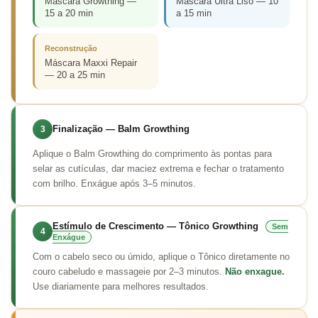
Máscara Growthing —
Máscara Ultra Liso — 10
15 a 20 min
a 15 min
Reconstrução
Máscara Maxxi Repair
— 20 a 25 min
Finalização — Balm Growthing
3
Aplique o Balm Growthing do comprimento às pontas para
selar as cutículas, dar maciez extrema e fechar o tratamento
com brilho. Enxágue após 3–5 minutos.
Estímulo de Crescimento — Tônico Growthing
Sem
4
Enxágue
Com o cabelo seco ou úmido, aplique o Tônico diretamente no
couro cabeludo e massageie por 2–3 minutos.
Não enxague.
Use diariamente para melhores resultados.