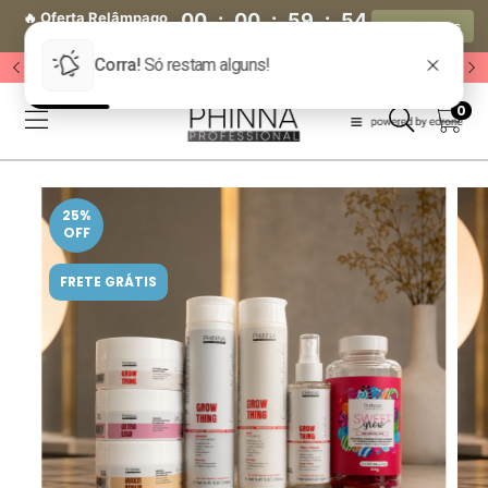
🔥 Oferta Relâmpago
00
:
00
:
59
:
52
Ver Produtos
🔥
Dia(s)
Hora(s)
Min(s)
Seg(s)
🔥 Acesse o Grupo VIP 🔥
0
25
%
OFF
FRETE GRÁTIS