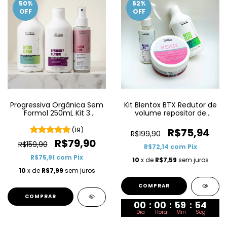
50
%
62
%
OFF
OFF
Progressiva Orgânica Sem
Kit Blentox BTX Redutor de
Formol 250mL Kit 3
volume repositor de
Produtos
massa Capilar (Detox
+Dream Liss) 200G
(19)
R$75,94
R$199,90
R$79,90
R$159,90
R$72,14
com
Pix
R$75,91
com
Pix
10
x de
R$7,59
sem juros
10
x de
R$7,99
sem juros
00
:
00
:
59
:
53
Dia
Hora
Min
Seg