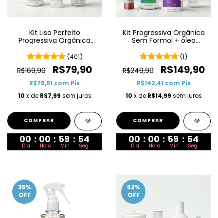
Kit Liso Perfeito
Kit Progressiva Orgânica
Progressiva Orgânica
Sem Formol + óleo
Shower Liss
finalizador Vitality Plus
(401)
(1)
R$79,90
R$149,90
R$169,90
R$249,90
R$75,91
com
Pix
R$142,41
com
Pix
10
x de
R$7,99
sem juros
10
x de
R$14,99
sem juros
00
:
00
:
59
:
53
00
:
00
:
59
:
53
Dia
Hora
Min
Seg
Dia
Hora
Min
Seg
35
%
52
%
OFF
OFF