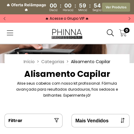
🔥 Oferta Relâmpago
00
:
00
:
59
:
53
Ver Produtos
🔥
Dia(s)
Hora(s)
Min(s)
Seg(s)
🔥 Acesse o Grupo VIP 🔥
0
Início
>
Categorias
>
Alisamento Capilar
Alisamento Capilar
Alise seus cabelos com nosso kit profissional. Fórmula
avançada para resultados duradouros, fios sedosos e
brilhantes. Experimente já!
Filtrar