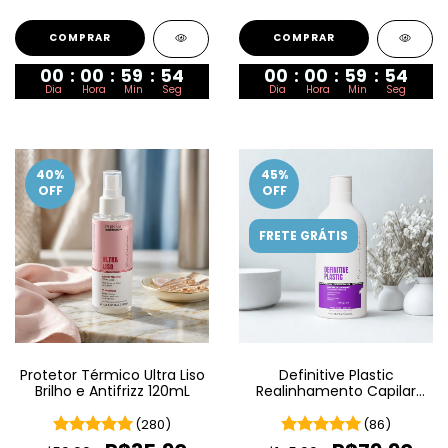
00
:
00
:
59
:
53
00
:
00
:
59
:
53
Dia
Hora
Min
Seg
Dia
Hora
Min
Seg
40
%
45
%
OFF
OFF
FRETE GRÁTIS
Protetor Térmico Ultra Liso
Definitive Plastic
Brilho e Antifrizz 120mL
Realinhamento Capilar
500G Máscara de
tratamento
(280)
(86)