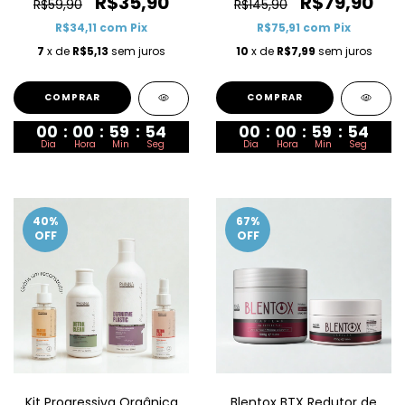
R$35,90
R$79,90
R$59,90
R$145,90
R$34,11
com
Pix
R$75,91
com
Pix
7
x de
R$5,13
sem juros
10
x de
R$7,99
sem juros
00
:
00
:
59
:
53
00
:
00
:
59
:
53
Dia
Hora
Min
Seg
Dia
Hora
Min
Seg
40
%
67
%
OFF
OFF
Kit Progressiva Orgânica
Blentox BTX Redutor de