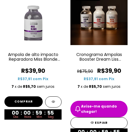
Ampola de alto impacto
Cronograma Ampolas
Reparadora Miss Blonde
Booster Dream Liss
18G
Growthing Maxxi Repair 3
ampolas
R$39,90
R$39,90
R$75,90
R$37,91
com
Pix
R$37,91
com
Pix
7
x de
R$5,70
sem juros
7
x de
R$5,70
sem juros
Avise-me quando
chegar!
00
:
00
:
59
:
55
Dia
Hora
Min
Seg
ESPIAR