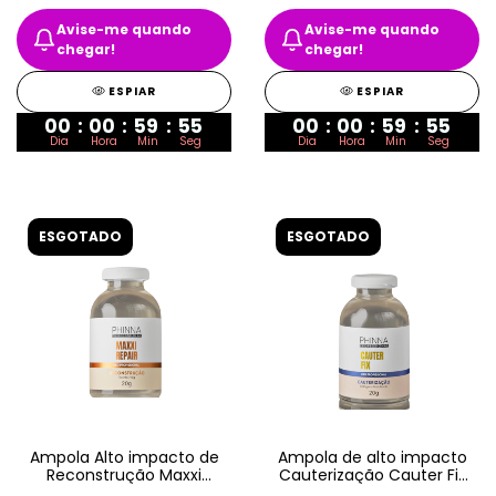
Avise-me quando
Avise-me quando
chegar!
chegar!
ESPIAR
ESPIAR
00
:
00
:
59
:
55
00
:
00
:
59
:
55
Dia
Hora
Min
Seg
Dia
Hora
Min
Seg
ESGOTADO
ESGOTADO
Ampola Alto impacto de
Ampola de alto impacto
Reconstrução Maxxi
Cauterização Cauter Fix
Repair 23G
20mL