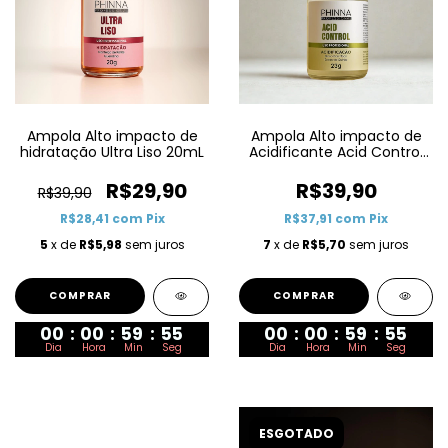
Ampola Alto impacto de
Ampola Alto impacto de
hidratação Ultra Liso 20mL
Acidificante Acid Control
23G
R$29,90
R$39,90
R$39,90
R$28,41
com
Pix
R$37,91
com
Pix
5
x de
R$5,98
sem juros
7
x de
R$5,70
sem juros
00
:
00
:
59
:
55
00
:
00
:
59
:
55
Dia
Hora
Min
Seg
Dia
Hora
Min
Seg
ESGOTADO