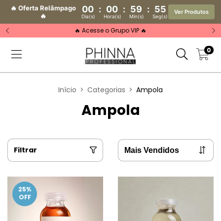
🔥 Oferta Relâmpago
00
:
00
:
59
:
55
Ver Produtos
🔥
Dia(s)
Hora(s)
Min(s)
Seg(s)
🔥 Acesse o Grupo VIP 🔥
0
Início
>
Categorias
>
Ampola
Ampola
Filtrar
25
%
OFF