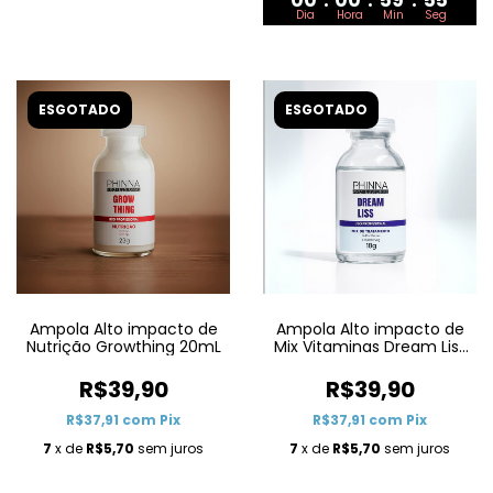
00
:
00
:
59
:
55
Dia
Hora
Min
Seg
ESGOTADO
ESGOTADO
Ampola Alto impacto de
Ampola Alto impacto de
Nutrição Growthing 20mL
Mix Vitaminas Dream Liss
18G
R$39,90
R$39,90
R$37,91
com
Pix
R$37,91
com
Pix
7
x de
R$5,70
sem juros
7
x de
R$5,70
sem juros