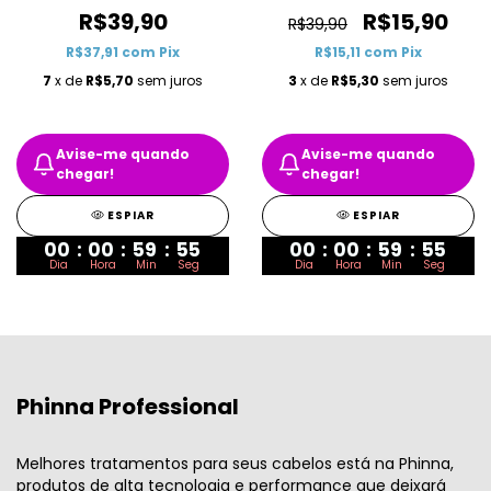
R$39,90
R$15,90
R$39,90
R$37,91
com
Pix
R$15,11
com
Pix
7
x de
R$5,70
sem juros
3
x de
R$5,30
sem juros
Avise-me quando
Avise-me quando
chegar!
chegar!
ESPIAR
ESPIAR
00
:
00
:
59
:
55
00
:
00
:
59
:
55
Dia
Hora
Min
Seg
Dia
Hora
Min
Seg
Phinna Professional
Melhores tratamentos para seus cabelos está na Phinna,
produtos de alta tecnologia e performance que deixará