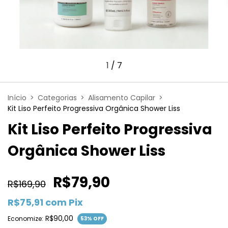
1
/
7
Início
>
Categorias
>
Alisamento Capilar
>
Kit Liso Perfeito Progressiva Orgânica Shower Liss
Kit Liso Perfeito Progressiva
Orgânica Shower Liss
R$79,90
R$169,90
R$75,91
com
Pix
R$90,00
Economize:
53
% OFF