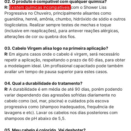
02. O produto é compatível com qualquer química?
R:
Existem químicas incompatíveis
com o Shower Liss
Progressiva no Chuveiro, principalmente alisantes como
guanidina, hennê, amônia, chumbo, hidróxido de sódio e outros
tioglicolatos. Realizar sempre testes de mechas e toque
(inclusive em reaplicações), para antever reações alérgicas,
alterações de cor ou quebra dos fios.
03. Cabelo Virgem alisa logo na primeira aplicação?
R:
Em alguns casos onde o cabelo é virgem, será necessário
repetir a aplicação, respeitando o prazo de 60 dias, para obter
a modelagem ideal. Um profissional capacitado pode também
avaliar um tempo de pausa superior para estes casos.
04. Qual a durabilidade do tratamento?
R:
A durabilidade é em média de até 90 dias, porém podendo
variar dependendo das agressões sofridas diariamente no
cabelo como (sol, mar, piscina) e cuidados pós escova
progressiva como (shampoo inadequados, frequência de
lavagens e etc). Lavar os cabelos nos dias posteriores com
shampoos de pH abaixo de 5,5.
05. Meu cabelo é colorido. Vai desbotar?