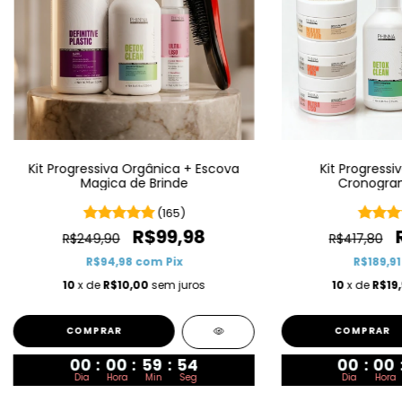
Kit Progressiva Orgânica + Escova
Kit Progressi
Magica de Brinde
Cronogram
(165)
R$99,98
R$249,90
R$417,80
R$94,98
com
Pix
R$189,9
10
x de
R$10,00
sem juros
10
x de
R$19
00
:
00
:
59
:
52
00
:
00
Dia
Hora
Min
Seg
Dia
Hora