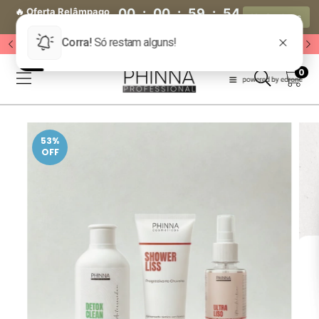
🔥 Oferta Relâmpago
00
:
00
:
59
:
52
Ver Produtos
🔥
Dia(s)
Hora(s)
Min(s)
Seg(s)
🔥 Acesse o Grupo VIP 🔥
0
53
%
OFF