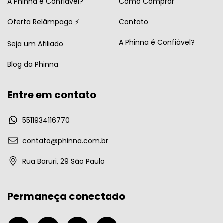
A Phinna é Confiavel?
Como Comprar
Oferta Relâmpago ⚡
Contato
A Phinna é Confiável?
Seja um Afiliado
Blog da Phinna
Entre em contato
5511934116770
contato@phinna.com.br
Rua Baruri, 29 São Paulo
Permaneça conectado