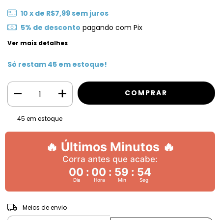
10
x de
R$7,99
sem juros
5% de desconto
pagando com Pix
Ver mais detalhes
Só restam
45
em estoque!
45
em estoque
🔥 Últimos Minutos 🔥
Corra antes que acabe:
00
:
00
:
59
:
52
Dia
Hora
Min
Seg
ALTERAR CEP
Entregas para o CEP:
Meios de envio