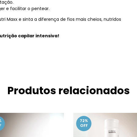
atação.
er e facilitar o pentear.
ri Maxx e sinta a diferença de fios mais cheios, nutridos
trição capilar intensiva!
Produtos relacionados
%
72
%
F
OFF