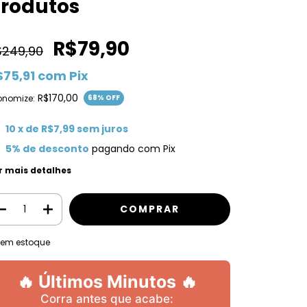
rodutos
R$79,90
$249,90
$75,91
com
Pix
R$170,00
onomize:
68
% OFF
10
x de
R$7,99
sem juros
5% de desconto
pagando com Pix
r mais detalhes
em estoque
🔥 Últimos Minutos 🔥
Corra antes que acabe: