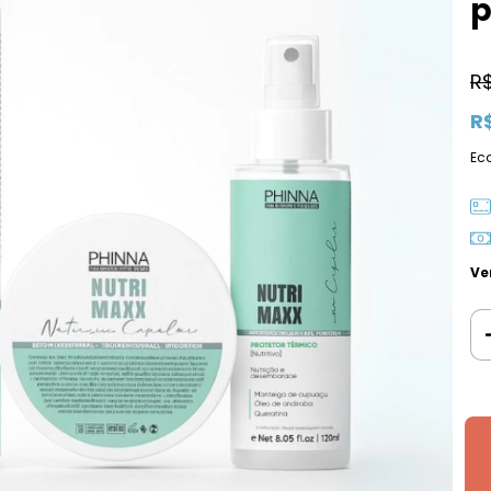
p
R
R
Ec
Ve