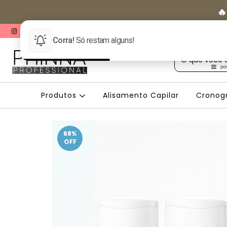
🔥
rindes Exclusivos
Produtos
Alisamento Capilar
Cronog
68
%
OFF