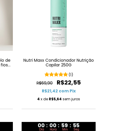
lo de
Nutri Maxx Condicionador Nutrição
fios
Capilar 250G
(1)
R$22,55
R$69,90
R$21,42
com
Pix
4
x de
R$5,64
sem juros
00
:
00
:
59
:
54
Dia
Hora
Min
Seg