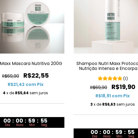
 Maxx Mascara Nutritiva 200G
Shampoo Nutri Maxx Protoco
Nutrição Intensa e Encorpa 
250mL
R$22,55
R$69,90
(1)
R$21,42
com
Pix
R$19,90
R$69,90
4
x de
R$5,64
sem juros
R$18,91
com
Pix
3
x de
R$6,63
sem juros
00
:
00
:
59
:
54
Dia
Hora
Min
Seg
00
:
00
:
59
:
54
Dia
Hora
Min
Seg