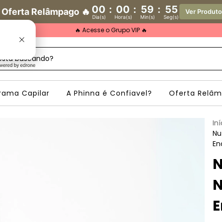
00
:
00
:
59
:
54
 Oferta Relâmpago 🔥
Ver Produt
Dia(s)
Hora(s)
Min(s)
Seg(s)
🔥 Acesse o Grupo VIP 🔥
rama Capilar
A Phinna é Confiavel?
Oferta Relâ
Iní
Nu
En
N
N
E