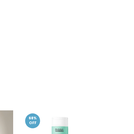
68
%
OFF