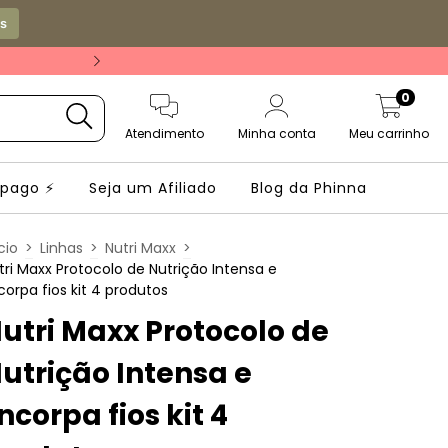
os
Frete grátis a partir 
0
Atendimento
Minha conta
Meu carrinho
mpago ⚡
Seja um Afiliado
Blog da Phinna
cio
>
Linhas
>
Nutri Maxx
>
tri Maxx Protocolo de Nutrição Intensa e
corpa fios kit 4 produtos
utri Maxx Protocolo de
utrição Intensa e
ncorpa fios kit 4