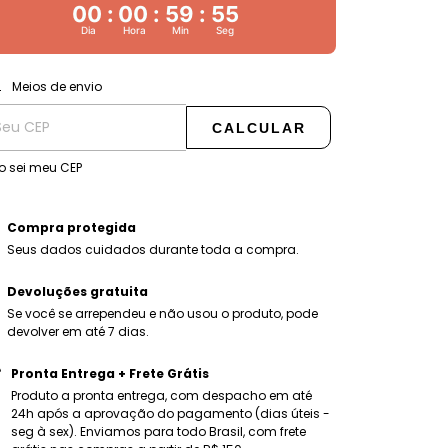
00
:
00
:
59
:
54
Dia
Hora
Min
Seg
ALTERAR CEP
regas para o CEP:
Meios de envio
CALCULAR
o sei meu CEP
Compra protegida
Seus dados cuidados durante toda a compra.
Devoluções gratuita
Se você se arrependeu e não usou o produto, pode
devolver em até 7 dias.
Pronta Entrega + Frete Grátis
Produto a pronta entrega, com despacho em até
24h após a aprovação do pagamento (dias úteis -
seg à sex). Enviamos para todo Brasil, com frete