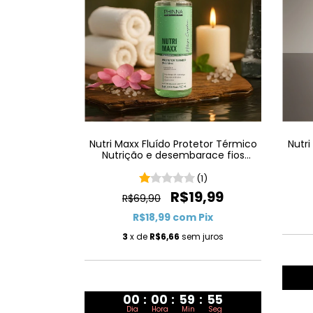
Nutri Maxx Fluído Protetor Térmico
Nutri
Nutrição e desembarace fios
120mL
(1)
R$19,99
R$69,90
R$18,99
com
Pix
3
x de
R$6,66
sem juros
00
:
00
:
59
:
54
Dia
Hora
Min
Seg