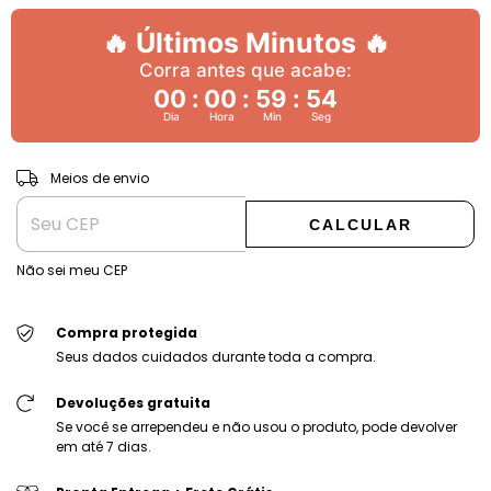
🔥 Últimos Minutos 🔥
Corra antes que acabe:
00
:
00
:
59
:
53
Dia
Hora
Min
Seg
ALTERAR CEP
Entregas para o CEP:
Meios de envio
CALCULAR
Não sei meu CEP
Compra protegida
Seus dados cuidados durante toda a compra.
Devoluções gratuita
Se você se arrependeu e não usou o produto, pode devolver
em até 7 dias.