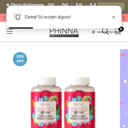
🔥 Oferta Relâmpago
00
:
00
:
59
:
53
Ver Produtos
🔥
Dia(s)
Hora(s)
Min(s)
Seg(s)
🔥 Acesse o Grupo VIP 🔥
0
33
%
OFF