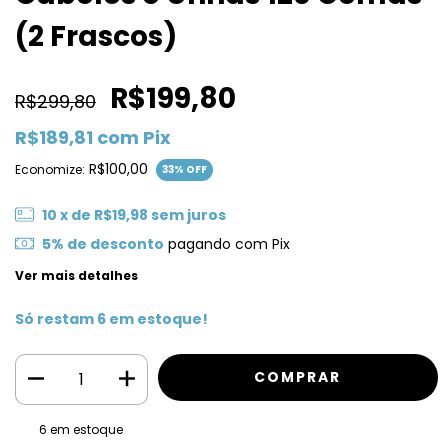
(2 Frascos)
R$199,80
R$299,80
R$189,81
com
Pix
R$100,00
Economize:
33
% OFF
10
x de
R$19,98
sem juros
5% de desconto
pagando com Pix
Ver mais detalhes
Só restam
6
em estoque!
6
em estoque