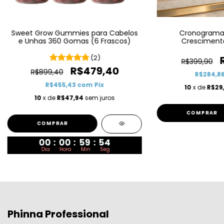
Sweet Grow Gummies para Cabelos
Cronograma C
e Unhas 360 Gomas (6 Frascos)
Crescimento
(2)
R$399,90
R$479,40
R$899,40
R$284,8
R$455,43
com
Pix
10
x de
R$29
10
x de
R$47,94
sem juros
00
:
00
:
59
:
53
Dia
Hora
Min
Seg
Phinna Professional