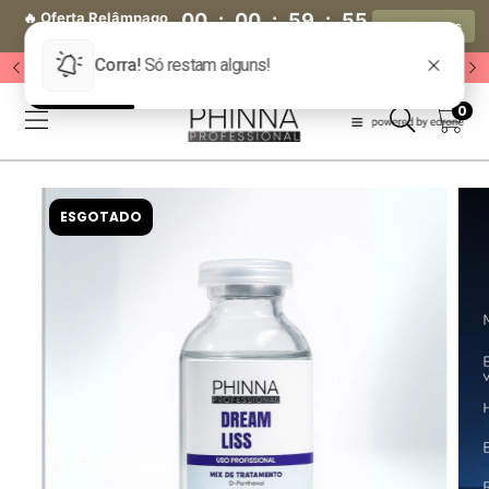
🔥 Oferta Relâmpago
00
:
00
:
59
:
54
Ver Produtos
🔥
Dia(s)
Hora(s)
Min(s)
Seg(s)
🔥 Acesse o Grupo VIP 🔥
0
ESGOTADO