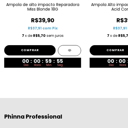
Ampola de alto impacto Reparadora
Ampola Alto impac
Miss Blonde 18G
Acid Con
R$39,90
R$3
R$37,91
com
Pix
R$37,91
7
x de
R$5,70
sem juros
7
x de
R$5,
00
:
00
:
59
:
54
00
:
00
Dia
Hora
Min
Seg
Dia
Hora
Phinna Professional