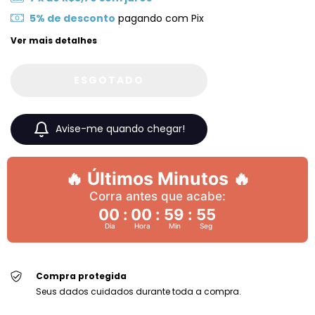
5% de desconto
pagando com Pix
Ver mais detalhes
Avise-me quando chegar!
🔥 Últimos Minutos 🔥
Corra antes que acabe:
00
:
00
:
59
:
54
Dia
Hora
Min
Seg
Compra protegida
Seus dados cuidados durante toda a compra.