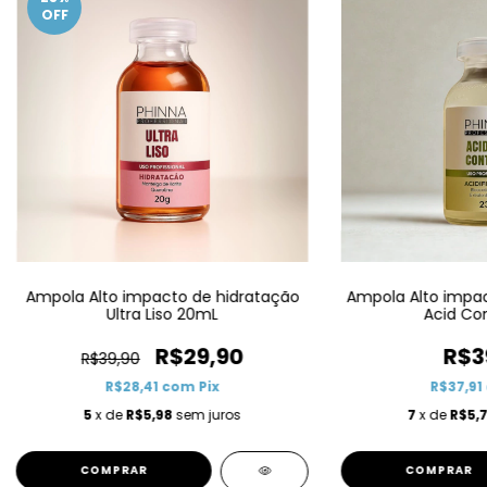
OFF
Ampola Alto impacto de hidratação
Ampola Alto impac
Ultra Liso 20mL
Acid Con
R$29,90
R$3
R$39,90
R$28,41
com
Pix
R$37,91
5
x de
R$5,98
sem juros
7
x de
R$5,