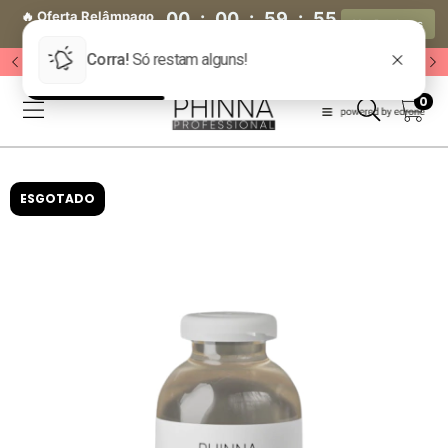
🔥 Oferta Relâmpago
00
:
00
:
59
:
55
Ver Produtos
🔥
Dia(s)
Hora(s)
Min(s)
Seg(s)
🔥 Acesse o Grupo VIP 🔥
0
ESGOTADO