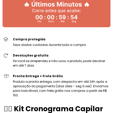
🔥 Últimos Minutos 🔥
Corra antes que acabe:
00
:
00
:
59
:
54
Dia
Hora
Min
Seg
Compra protegida
Seus dados cuidados durante toda a compra.
Devoluções gratuita
Se você se arrependeu e não usou o produto, pode devolver
em até 7 dias.
Pronta Entrega + Frete Grátis
Produto a pronta entrega, com despacho em até 24h após a
aprovação do pagamento (dias úteis - seg à sex). Enviamos
para todo Brasil, com frete grátis nas compras a partir de R$
150.
💆‍♀️ Kit Cronograma Capilar