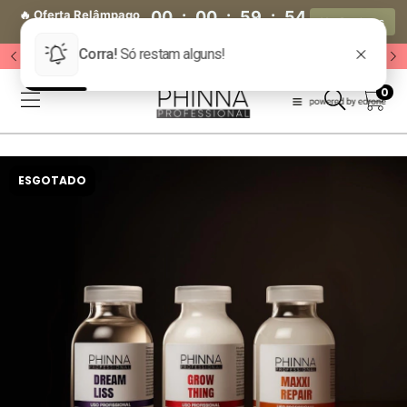
🔥 Oferta Relâmpago
00
:
00
:
59
:
54
Ver Produtos
🔥
Dia(s)
Hora(s)
Min(s)
Seg(s)
🔥 Acesse o Grupo VIP 🔥
0
ESGOTADO