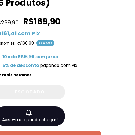
5 Produtos)
R$169,90
$299,90
$161,41
com
Pix
R$130,00
onomize:
43
% OFF
10
x de
R$16,99
sem juros
5% de desconto
pagando com Pix
r mais detalhes
Avise-me quando chegar!