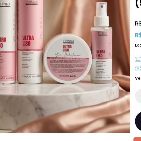
(
R
R
Ec
Ve