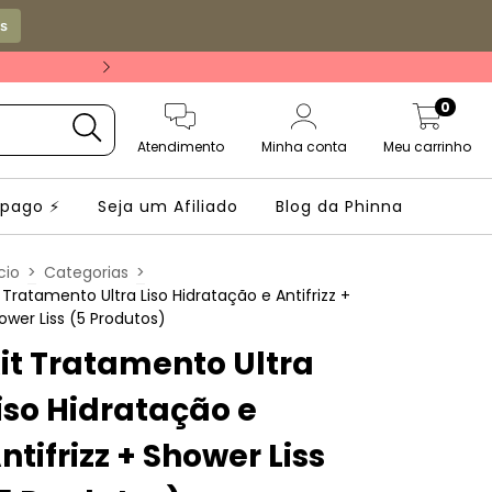
os
Frete grátis a partir 
0
Atendimento
Minha conta
Meu carrinho
mpago ⚡
Seja um Afiliado
Blog da Phinna
cio
>
Categorias
>
t Tratamento Ultra Liso Hidratação e Antifrizz +
ower Liss (5 Produtos)
it Tratamento Ultra
iso Hidratação e
ntifrizz + Shower Liss