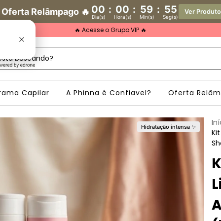
00
:
00
:
59
:
53
 Oferta Relâmpago 🔥
Ver Produt
Dia(s)
Hora(s)
Min(s)
Seg(s)
🔥 Acesse o Grupo VIP 🔥
rama Capilar
A Phinna é Confiavel?
Oferta Relâ
Iní
Hidratação intensa ✨
Ki
Sh
K
L
A